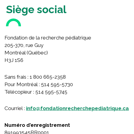
Concours national pour la relève scientifique
Siège social
Fonds de jumelage des Bâtisseurs
Campagne annuelle
Campagnes des dernières années
Fondation de la recherche pédiatrique
À propos
205-370, rue Guy
Montréal (Québec)
H3J 1S6
À propos de la Fondation
Histoire
Sans frais : 1 800 665-2358
Équipe
Pour Montréal : 514 595-5730
Télécopieur : 514 595-5745
Conseil d’administration
Comité scientifique
Courriel :
info@fondationrecherchepediatrique.ca
Cercle de la relève
Rapports annuels
Numéro d’enregistrement
Reconnaissance de nos bénévoles
891993545RR0001