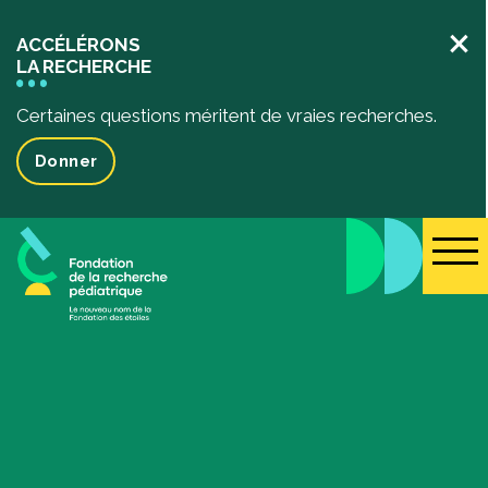
×
ACCÉLÉRONS
LA RECHERCHE
Certaines questions méritent de vraies recherches.
Donner
La recherche pédiatrique
Votre impact
L’impact de vos dons
Projets de recherche financés
Des récits inspirants
Événements