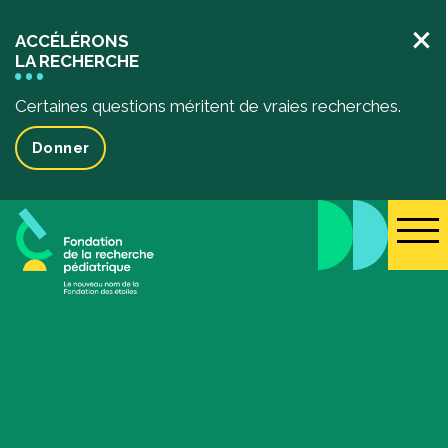
×
ACCÉLÉRONS
LA RECHERCHE
Certaines questions méritent de vraies recherches.
Donner
La recherche pédiatrique
Votre impact
L’impact de vos dons
Projets de recherche financés
Des récits inspirants
Événements