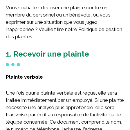
Concours national pour la relève scientifique
Vous souhaitez déposer une plainte contre un
Fonds de jumelage des Bâtisseurs
membre du personnel ou un bénévole, ou vous
Campagne annuelle
exprimer sur une situation que vous jugez
Campagnes des dernières années
inappropriée ? Veuillez lire notre Politique de gestion
des plaintes.
À propos
1. Recevoir une plainte
À propos de la Fondation
Histoire
Plainte verbale
Équipe
Conseil d’administration
Une fois qu’une plainte verbale est reçue, elle sera
Comité scientifique
traitée immédiatement par un employé. Si une plainte
Cercle de la relève
nécessite une analyse plus approfondie, elle sera
transmise par écrit au responsable de l’activité ou de
Rapports annuels
l’équipe concernée. Ce document comprend le nom,
Reconnaissance de nos bénévoles
le numéro de téléphone, l’adresse, l’adresse