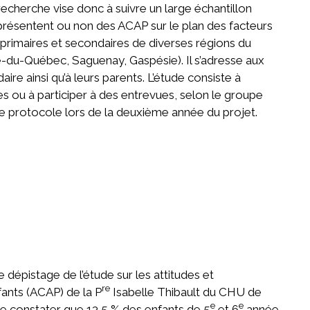
cherche vise donc à suivre un large échantillon
présentent ou non des ACAP sur le plan des facteurs
primaires et secondaires de diverses régions du
-du-Québec, Saguenay, Gaspésie). Il s’adresse aux
ire ainsi qu’à leurs parents. L’étude consiste à
es ou à participer à des entrevues, selon le groupe
e protocole lors de la deuxième année du projet.
 dépistage de l’étude sur les attitudes et
re
ants (ACAP) de la P
Isabelle Thibault du CHU de
e
e
e constater que 13,5 % des enfants de 5
et 6
année