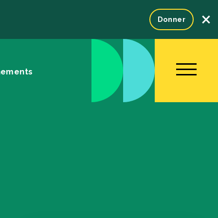
×
Donner
nements
NOUS JOINDRE
ENGLISH
Fondation
tration