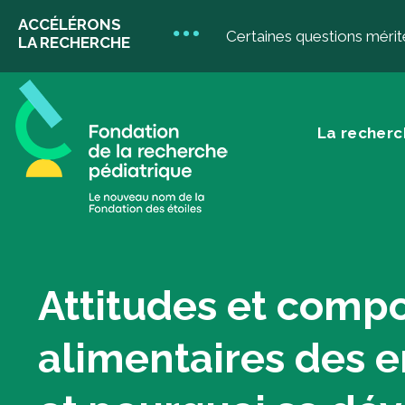
ACCÉLÉRONS
Certaines questions mérit
LA RECHERCHE
La recherc
La recherche
D
pédiatrique
Attitudes et comp
Do
Don
alimentaires des 
don
Votre impact
Do