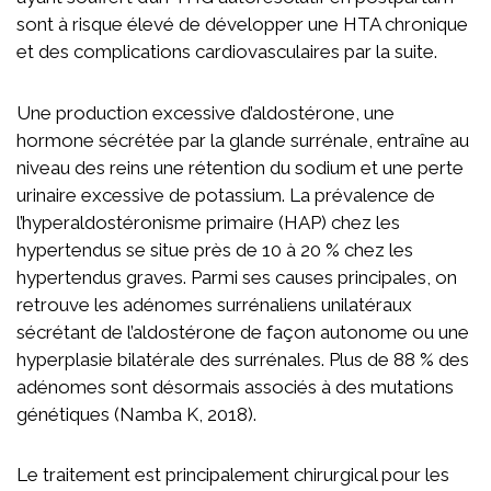
Partenaires
sont à risque élevé de développer une HTA chronique
et des complications cardiovasculaires par la suite.
Nouvelles
Une production excessive d’aldostérone, une
hormone sécrétée par la glande surrénale, entraîne au
NOUS JOINDRE
niveau des reins une rétention du sodium et une perte
ENGLISH
urinaire excessive de potassium. La prévalence de
l’hyperaldostéronisme primaire (HAP) chez les
hypertendus se situe près de 10 à 20 % chez les
hypertendus graves. Parmi ses causes principales, on
Rechercher :
retrouve les adénomes surrénaliens unilatéraux
sécrétant de l’aldostérone de façon autonome ou une
hyperplasie bilatérale des surrénales. Plus de 88 % des
adénomes sont désormais associés à des mutations
génétiques (Namba K, 2018).
Le traitement est principalement chirurgical pour les