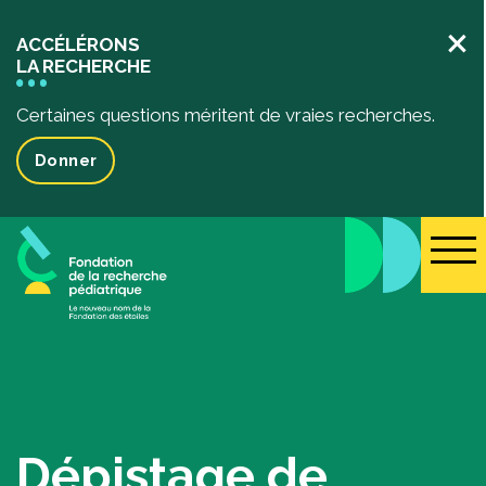
×
ACCÉLÉRONS
LA RECHERCHE
Certaines questions méritent de vraies recherches.
Donner
La recherche pédiatrique
Votre impact
L’impact de vos dons
Projets de recherche financés
Des récits inspirants
Événements
Dépistage de