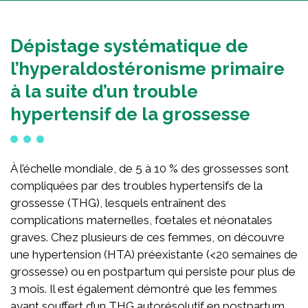
Concours national pour la relève scientifique
Fonds de jumelage des Bâtisseurs
Dépistage systématique de
Campagne annuelle
l’hyperaldostéronisme primaire
Campagnes des dernières années
à la suite d’un trouble
À propos
hypertensif de la grossesse
À propos de la Fondation
À l’échelle mondiale, de 5 à 10 % des grossesses sont
Histoire
compliquées par des troubles hypertensifs de la
Équipe
grossesse (THG), lesquels entraînent des
Conseil d’administration
complications maternelles, fœtales et néonatales
Comité scientifique
graves. Chez plusieurs de ces femmes, on découvre
Cercle de la relève
une hypertension (HTA) préexistante (<20 semaines de
grossesse) ou en postpartum qui persiste pour plus de
Rapports annuels
3 mois. Il est également démontré que les femmes
Reconnaissance de nos bénévoles
ayant souffert d’un THG autorésolutif en postpartum