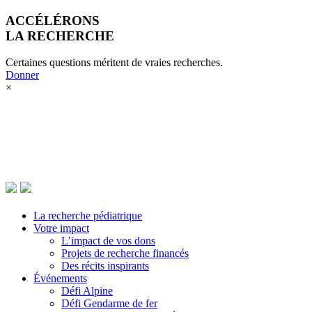
ACCÉLÉRONS
LA RECHERCHE
La recherche pédiatrique
Certaines questions méritent de vraies recherches.
Votre impact
Donner
Donner
×
Événements
La recherche pédiatrique
Votre impact
L’impact de vos dons
Projets de recherche financés
Des récits inspirants
Événements
Défi Alpine
Défi Gendarme de fer