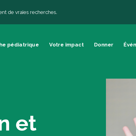
ent de vraies recherches.
he pédiatrique
Votre impact
Donner
Évé
onner
À propos
nner
À propos de la 
s testamentaires et autres
Histoire
n et
s planifiés
Équipe
nner… autrement
Conseil d’adminis