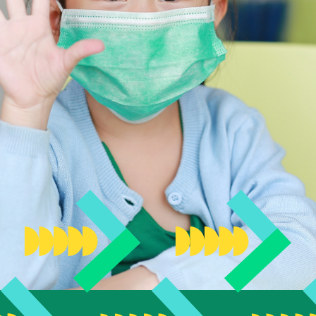
que
ève
s
 de nos