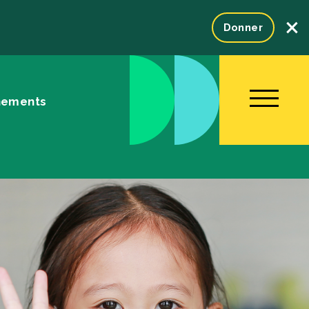
×
Donner
nements
NOUS JOINDRE
ENGLISH
Fondation
tration