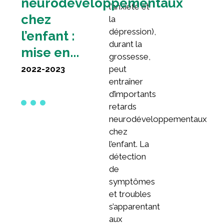
neurodéveloppementaux
l’anxiété et
chez
la
dépression),
l’enfant :
durant la
mise en...
grossesse,
2022-2023
peut
entraîner
d’importants
retards
neurodéveloppementaux
chez
l’enfant. La
détection
de
symptômes
et troubles
s’apparentant
aux