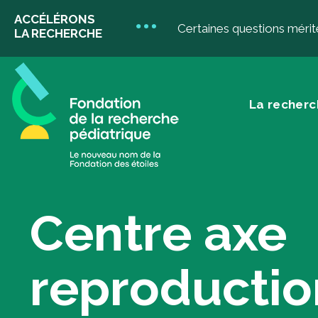
ACCÉLÉRONS
Certaines questions mérit
LA RECHERCHE
La recherc
La recherche
D
pédiatrique
Centre axe
Do
Don
reproductio
don
Votre impact
Do