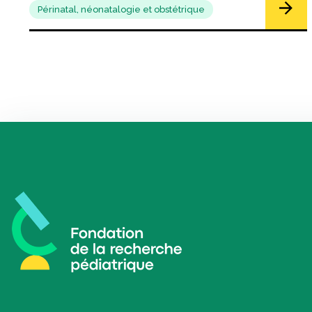
Périnatal, néonatalogie et obstétrique