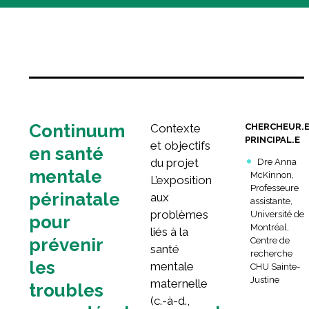
Rechercher :
Continuum
Contexte
CHERCHEUR.
PRINCIPAL.E
et objectifs
en santé
du projet
Dre Anna
mentale
McKinnon,
L’exposition
Professeure
périnatale
aux
assistante,
problèmes
Université de
pour
Montréal,
liés à la
prévenir
Centre de
santé
recherche
les
mentale
CHU Sainte-
Justine
maternelle
troubles
(c.-à-d.,