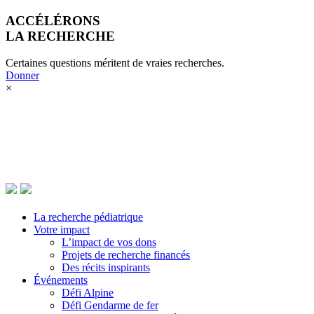
ACCÉLÉRONS
LA RECHERCHE
La recherche pédiatrique
Certaines questions méritent de vraies recherches.
Votre impact
Donner
Donner
×
Événements
La recherche pédiatrique
Votre impact
L’impact de vos dons
Projets de recherche financés
Des récits inspirants
Événements
Défi Alpine
Défi Gendarme de fer