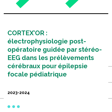
Partenaires
Nouvelles
CORTEX’OR :
NOUS JOINDRE
électrophysiologie post-
ENGLISH
opératoire guidée par stéréo-
EEG dans les prélèvements
cérébraux pour épilepsie
Rechercher :
focale pédiatrique
2023-2024