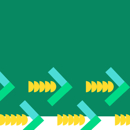
Concours national pour la relève scientifique
Fonds de jumelage des Bâtisseurs
Campagne annuelle
Campagnes des dernières années
À propos
À propos de la Fondation
Histoire
Équipe
Conseil d’administration
Comité scientifique
Cercle de la relève
Rapports annuels
Reconnaissance de nos bénévoles