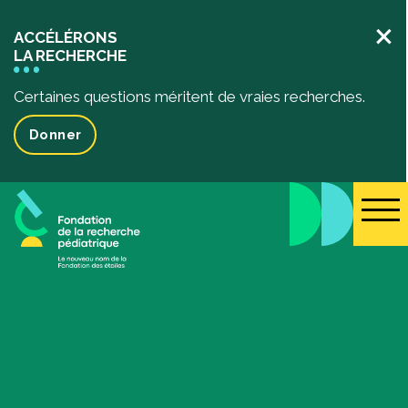
×
ACCÉLÉRONS
LA RECHERCHE
Certaines questions méritent de vraies recherches.
Donner
La recherche pédiatrique
Votre impact
L’impact de vos dons
Projets de recherche financés
Des récits inspirants
Événements