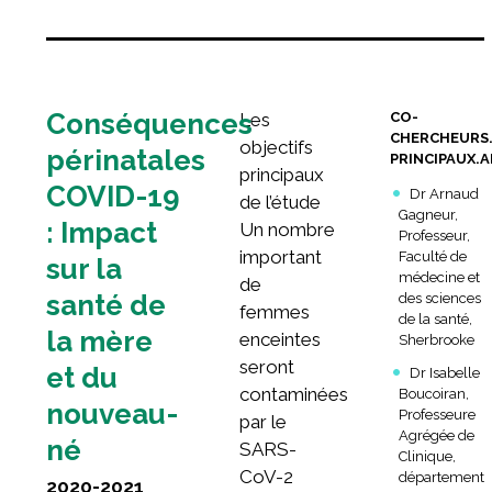
Rechercher :
Conséquences
Les
CO-
CHERCHEURS.
objectifs
périnatales
PRINCIPAUX.A
principaux
COVID-19
Dr Arnaud
de l’étude
Gagneur,
: Impact
Un nombre
Professeur,
important
Faculté de
sur la
médecine et
de
santé de
des sciences
femmes
de la santé,
la mère
enceintes
Sherbrooke
seront
et du
Dr Isabelle
contaminées
Boucoiran,
nouveau-
Professeure
par le
Agrégée de
né
SARS-
Clinique,
CoV-2
département
2020-2021