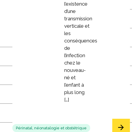
l’existence
d’une
transmission
verticale et
les
conséquences
de
l’infection
chez le
nouveau-
né et
l’enfant à
plus long
[…]
Périnatal, néonatalogie et obstétrique