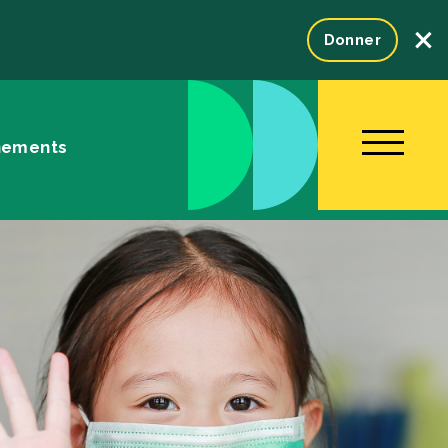
×
Donner
nements
NOUS JOINDRE
ENGLISH
Fondation
tration