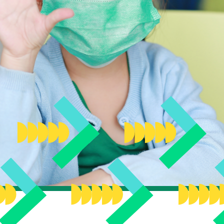
que
ève
s
 de nos