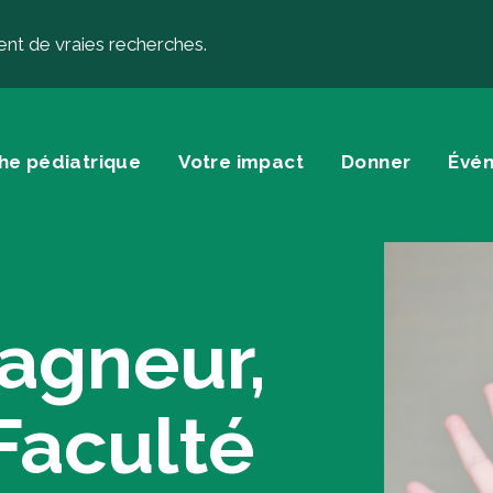
ent de vraies recherches.
he pédiatrique
Votre impact
Donner
Évé
onner
À propos
agneur,
nner
À propos de la 
s testamentaires et autres
Histoire
Faculté
s planifiés
Équipe
nner… autrement
Conseil d’adminis