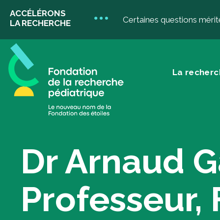
ACCÉLÉRONS
Certaines questions mérit
LA RECHERCHE
La recherc
La recherche
D
pédiatrique
Dr Arnaud G
Do
Don
Professeur, 
don
Votre impact
Do