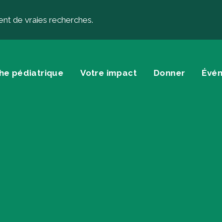
ent de vraies recherches.
he pédiatrique
Votre impact
Donner
Évé
onner
À propos
nner
À propos de la 
s testamentaires et autres
Histoire
s planifiés
Équipe
nner… autrement
Conseil d’adminis