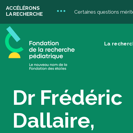
ACCÉLÉRONS
Certaines questions mérit
LA RECHERCHE
La recherc
La recherche
D
pédiatrique
Dr Frédéric
Do
Don
Dallaire,
don
Votre impact
Do