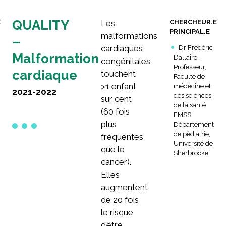
QUALITY
E
Les
CHERCHEUR.E
PRINCIPAL.E
malformations
–
cardiaques
Dr Frédéric
Malformation
Dallaire,
congénitales
Professeur,
cardiaque
touchent
Faculté de
>1 enfant
médecine et
2021-2022
des sciences
sur cent
de la santé
(60 fois
FMSS
plus
Département
de pédiatrie,
fréquentes
Université de
que le
Sherbrooke
cancer).
Elles
augmentent
de 20 fois
le risque
d’être