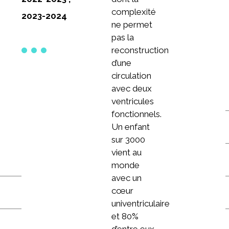
complexité
2023-2024
ne permet
pas la
reconstruction
d’une
circulation
avec deux
ventricules
fonctionnels.
Un enfant
sur 3000
vient au
monde
avec un
cœur
univentriculaire
et 80%