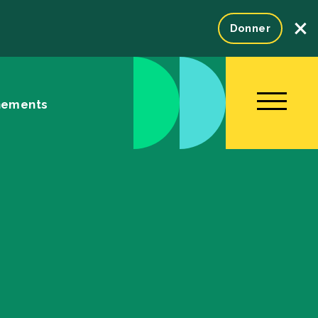
×
Donner
nements
NOUS JOINDRE
ENGLISH
Fondation
tration