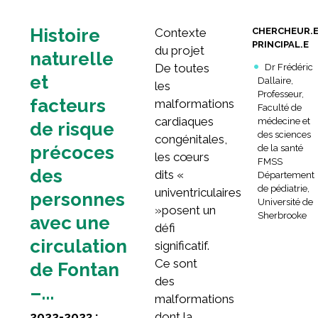
Histoire
Contexte
CHERCHEUR.
PRINCIPAL.E
du projet
naturelle
De toutes
Dr Frédéric
et
Dallaire,
les
Professeur,
facteurs
malformations
Faculté de
cardiaques
médecine et
de risque
des sciences
congénitales,
précoces
de la santé
les cœurs
FMSS
des
dits «
Département
de pédiatrie,
univentriculaires
personnes
Université de
»posent un
Sherbrooke
avec une
défi
circulation
significatif.
Ce sont
de Fontan
des
–...
malformations
2022-2023 ;
dont la