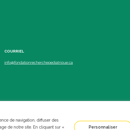
COURRIEL
info@fondationrecherchepediatrique.ca
ence de navigation, diffuser des
ption
Atypic.
ge de notre site. En cliquant sur «
Personnaliser