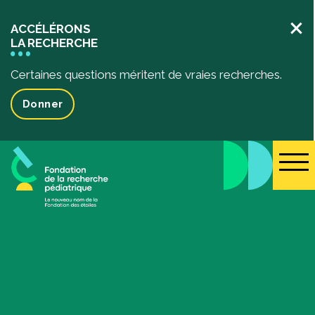
×
ACCÉLÉRONS
LA RECHERCHE
Certaines questions méritent de vraies recherches.
Donner
La recherche pédiatrique
Votre impact
L’impact de vos dons
Projets de recherche financés
Des récits inspirants
Événements