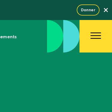
×
Donner
nements
NOUS JOINDRE
ENGLISH
Fondation
tration