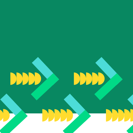
que
ève
s
 de nos