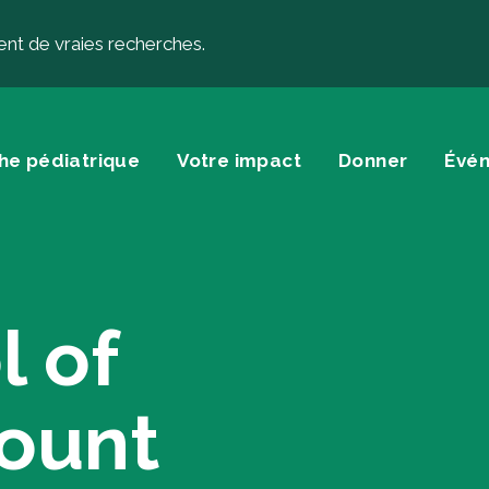
ent de vraies recherches.
he pédiatrique
Votre impact
Donner
Évé
onner
À propos
l of
nner
À propos de la 
s testamentaires et autres
Histoire
ount
s planifiés
Équipe
nner… autrement
Conseil d’adminis