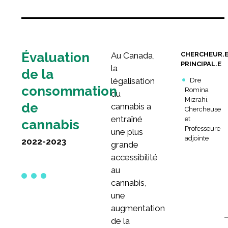
Rechercher :
Évaluation
Au Canada,
CHERCHEUR.
PRINCIPAL.E
la
de la
légalisation
Dre
consommation
Romina
du
Mizrahi,
de
cannabis a
Chercheuse
entraîné
et
cannabis
Professeure
une plus
adjointe
2022-2023
grande
accessibilité
au
cannabis,
une
augmentation
de la