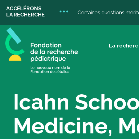
ACCÉLÉRONS
Certaines questions mérit
LA RECHERCHE
La recherc
La recherche
D
pédiatrique
Icahn Schoo
Do
Don
Medicine, M
don
Votre impact
Do