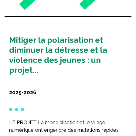
Partenaires
Nouvelles
Mitiger la polarisation et
NOUS JOINDRE
diminuer la détresse et la
ENGLISH
violence des jeunes : un
projet...
Rechercher :
2025-2026
LE PROJET La mondialisation et le virage
numérique ont engendré des mutations rapides