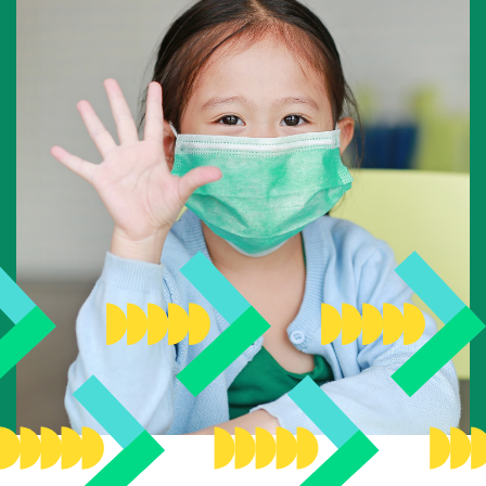
Concours national pour la relève scientifique
Fonds de jumelage des Bâtisseurs
Campagne annuelle
Campagnes des dernières années
À propos
À propos de la Fondation
Histoire
Équipe
Conseil d’administration
Comité scientifique
Cercle de la relève
Rapports annuels
Reconnaissance de nos bénévoles