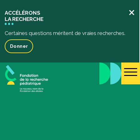
×
ACCÉLÉRONS
LA RECHERCHE
Certaines questions méritent de vraies recherches.
Donner
La recherche pédiatrique
Votre impact
L’impact de vos dons
Projets de recherche financés
Des récits inspirants
Événements